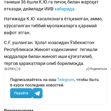
таниши 36 ёшли К.Ю.га пичоқ билан жароҳат
етказди, дейилади ИИВ
хабарида
.
Натижада К.Ю. касалхонага ётқизилган, аммо,
кўрсатилган тиббий муолажаларга қарамай
вафот этган.
С.Ғ. ушланган. Ҳолат юзасидан Ўзбекистон
Республикаси Жиноят кодексининг тегишли
моддалари билан жиноят иши қўзғатилиб,
тергов ҳаракатлари олиб борилмоқда.
2583
0
Поделиться
Подписывайтесь на наш
Telegram
, чтобы быть
в курсе последних новостей.
Перейти
Рекомендуем