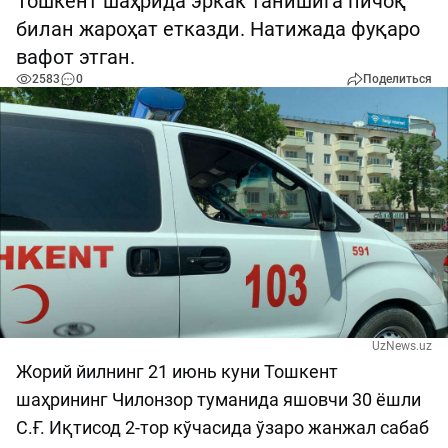
Тошкент шаҳрида эркак танишига пичоқ
билан жароҳат етказди. Натижада фуқаро
вафот этган.
2583
0
Поделиться
UzNews.uz
Жорий йилнинг 21 июнь куни Тошкент
шаҳрининг Чилонзор туманида яшовчи 30 ёшли
С.Ғ. Иқтисод 2-тор кўчасида ўзаро жанжал сабаб