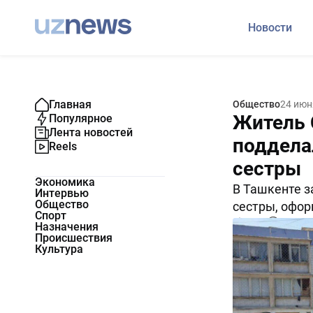
Новости
Главная
Общество
24 июн
Житель 
Популярное
Лента новостей
поддела
Reels
сестры
Экономика
В Ташкенте з
Интервью
Общество
сестры, офор
Спорт
5599
0
Назначения
Происшествия
Культура