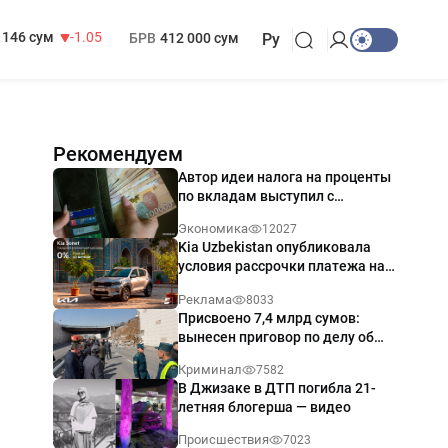
13 717 сум
-25.83
МРОТ
1 271 000 сум
146 сум
-1.05
БРВ
412 000 сум
Ру
Рекомендуем
Автор идеи налога на проценты
по вкладам выступил с
разъяснением
Экономика
12027
Kia Uzbekistan опубликовала
условия рассрочки платежа на
Kia Sonet со ставкой от 0%
Реклама
8033
годовых
Присвоено 7,4 млрд сумов:
вынесен приговор по делу об
обрушении путепровода в
Криминал
7582
Ташкенте
В Джизаке в ДТП погибла 21-
летняя блогерша — видео
Происшествия
7023