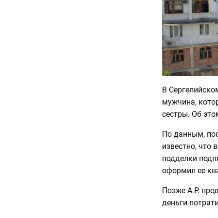
В Сергелийско
мужчина, кото
сестры. Об эт
По данным, по
известно, что 
подделки подпи
оформил ее ква
Позже А.Р. про
деньги потрати