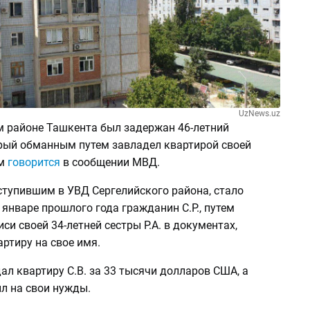
UzNews.uz
м районе Ташкента был задержан 46-летний
рый обманным путем завладел квартирой своей
ом
говорится
в сообщении МВД.
ступившим в УВД Сергелийского района, стало
в январе прошлого года гражданин С.Р., путем
си своей 34-летней сестры Р.А. в документах,
ртиру на свое имя.
дал квартиру С.В. за 33 тысячи долларов США, а
л на свои нужды.