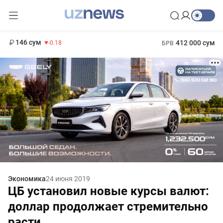
11 916 сум
28.92
13 749 сум
1 271 000 сум
32.19
МРОТ
146 сум
412 000 сум
-0.18
БРВ
Экономика
24 июня 2019
ЦБ установил новые курсы валют:
доллар продолжает стремительно
расти