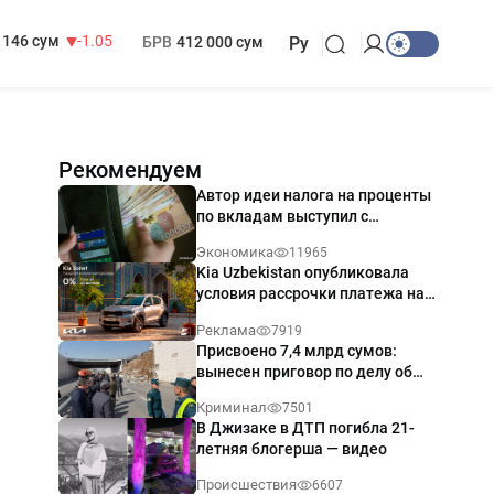
13 717 сум
-25.83
МРОТ
1 271 000 сум
146 сум
-1.05
БРВ
412 000 сум
Ру
Рекомендуем
Автор идеи налога на проценты
по вкладам выступил с
разъяснением
Экономика
11965
Kia Uzbekistan опубликовала
условия рассрочки платежа на
Kia Sonet со ставкой от 0%
Реклама
7919
годовых
Присвоено 7,4 млрд сумов:
вынесен приговор по делу об
обрушении путепровода в
Криминал
7501
Ташкенте
В Джизаке в ДТП погибла 21-
летняя блогерша — видео
Происшествия
6607