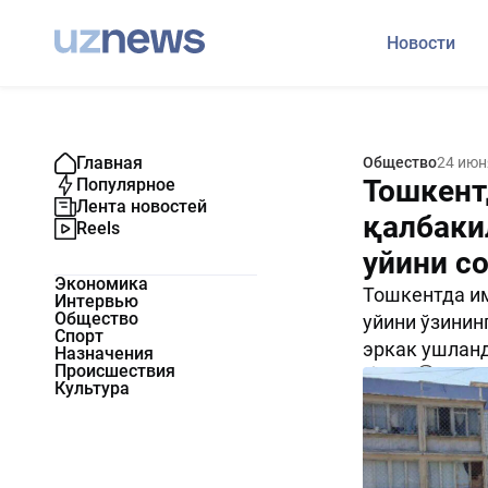
Новости
Главная
Общество
24 июн
Тошкент
Популярное
Лента новостей
қалбаки
Reels
уйини с
Экономика
Тошкентда и
Интервью
Общество
уйини ўзинин
Спорт
эркак ушланд
Назначения
Происшествия
2756
0
Культура