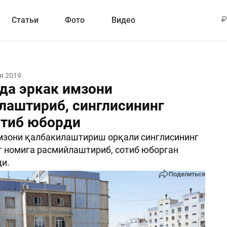
Статьи
Фото
Видео
я 2019
да эркак имзони
лаштириб, синглисининг
отиб юборди
мзони қалбакилаштириш орқали синглисининг
г номига расмийлаштириб, сотиб юборган
и.
Поделиться