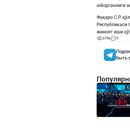
юборганлиги а
Фуқаро С.Р. қў
Республикаси 
жиноят иши қўз
2756
0
Подпи
быть 
Популярн