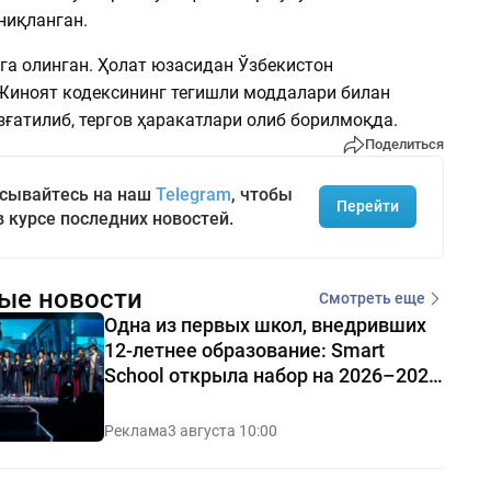
ниқланган.
лга олинган. Ҳолат юзасидан Ўзбекистон
Жиноят кодексининг тегишли моддалари билан
ғатилиб, тергов ҳаракатлари олиб борилмоқда.
Поделиться
сывайтесь на наш
Telegram
, чтобы
Перейти
в курсе последних новостей.
ые новости
Смотреть еще
Одна из первых школ, внедривших
12-летнее образование: Smart
School открыла набор на 2026–2027
учебный год
Реклама
3 августа 10:00