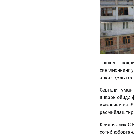
Тошкент шаҳри
синглисининг 
эркак қўлга о
Сергели туман
январь ойида ф
имзосини қалб
расмийлаштири
Кейинчалик С.Р
сотиб юборган