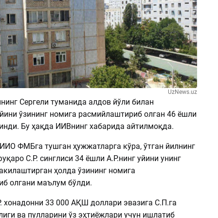
UzNews.uz
нинг Сергели туманида алдов йўли билан
уйини ўзининг номига расмийлаштириб олган 46 ёшли
линди. Бу ҳақда ИИВнинг хабарида айтилмоқда.
 ИИО ФМБга тушган ҳужжатларга кўра, ўтган йилнинг
уқаро С.Р. синглиси 34 ёшли А.Р.нинг уйини унинг
акилаштирган ҳолда ўзининг номига
б олгани маълум бўлди.
. хонадонни 33 000 АҚШ доллари эвазига С.П.га
лиги ва пулларини ўз эҳтиёжлари учун ишлатиб