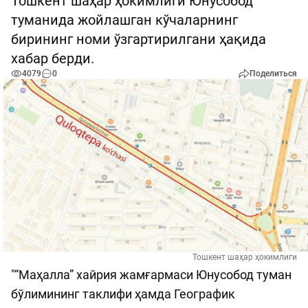
Тошкент шаҳар ҳокимлиги Юнусобод
туманида жойлашган кўчаларнинг
бирининг номи ўзгартирилгани ҳақида
хабар берди.
4079
0
Поделиться
Тошкент шаҳар ҳокимлиги
"“Маҳалла” хайрия жамғармаси Юнусобод туман
бўлимининг таклифи ҳамда Географик