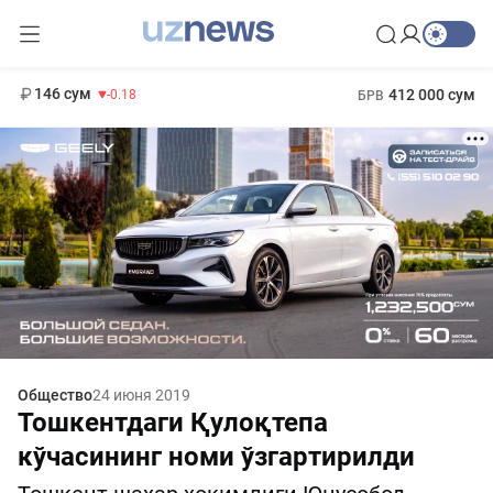
11 916 сум
28.92
13 749 сум
1 271 000 сум
32.19
МРОТ
146 сум
412 000 сум
-0.18
БРВ
Общество
24 июня 2019
Тошкентдаги Қулоқтепа
кўчасининг номи ўзгартирилди