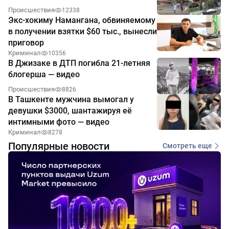
Происшествия
12338
Экс-хокиму Намангана, обвиняемому
в получении взятки $60 тыс., вынесли
приговор
Криминал
10356
В Джизаке в ДТП погибла 21-летняя
блогерша — видео
Происшествия
8826
В Ташкенте мужчина вымогал у
девушки $3000, шантажируя её
интимными фото — видео
Криминал
8278
Популярные новости
Смотреть еще