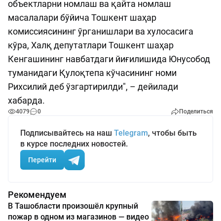
объектларни номлаш ва қайта номлаш
масалалари бўйича Тошкент шаҳар
комиссиясининг ўрганишлари ва хулосасига
кўра, Халқ депутатлари Тошкент шаҳар
Кенгашининг навбатдаги йиғилишида Юнусобод
туманидаги Қулоқтепа кўчасининг номи
Рихсилий деб ўзгартирилди", – дейилади
хабарда.
4079
0
Поделиться
Подписывайтесь на наш
Telegram
, чтобы быть
в курсе последних новостей.
Перейти
Рекомендуем
В Ташобласти произошёл крупный
пожар в одном из магазинов — видео