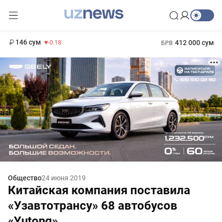
11 916 сум
28.92
13 749 сум
1 271 000 сум
32.19
МРОТ
146 сум
412 000 сум
-0.18
БРВ
Общество
24 июня 2019
Китайская компания поставила
«Узавтотрансу» 68 автобусов
«Yutong»