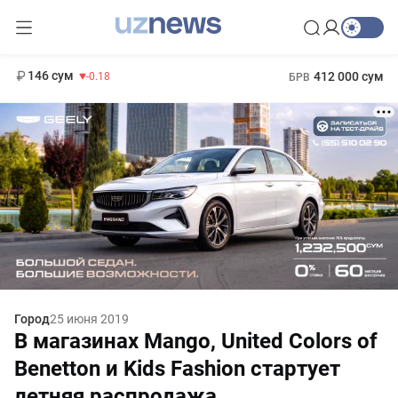
11 916 сум
28.92
13 749 сум
1 271 000 сум
32.19
МРОТ
146 сум
412 000 сум
-0.18
БРВ
Город
25 июня 2019
В магазинах Mango, United Colors of
Benetton и Kids Fashion стартует
летняя распродажа