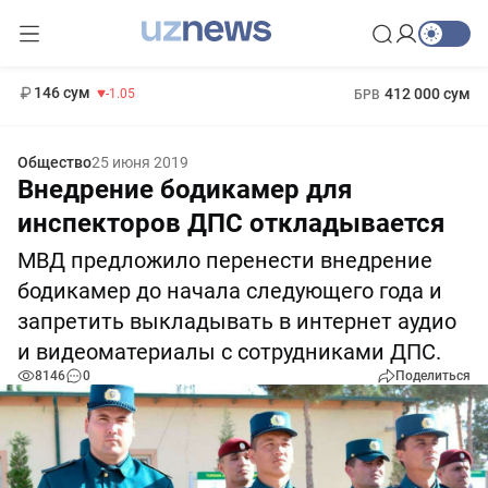
11 887 сум
-55.49
13 717 сум
1 271 000 сум
-25.83
МРОТ
146 сум
412 000 сум
-1.05
БРВ
Общество
25 июня 2019
Внедрение бодикамер для
инспекторов ДПС откладывается
МВД предложило перенести внедрение
бодикамер до начала следующего года и
запретить выкладывать в интернет аудио
и видеоматериалы с сотрудниками ДПС.
8146
0
Поделиться