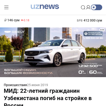
11 916 сум
28.92
13 749 сум
1 271 000 сум
32.19
МРОТ
146 сум
412 000 сум
-0.18
БРВ
Происшествия
25 июня 2019
МИД: 22-летний гражданин
Узбекистана погиб на стройке в
России