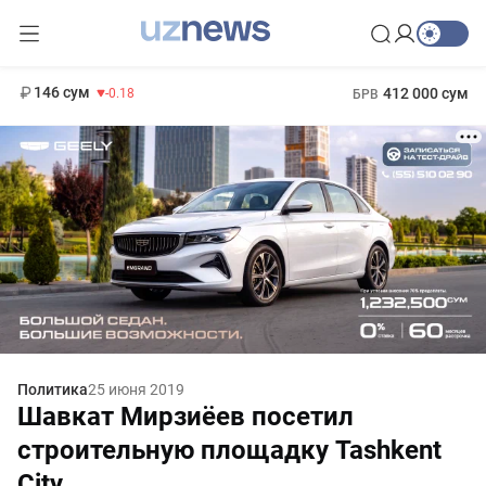
11 916 сум
28.92
13 749 сум
1 271 000 сум
32.19
МРОТ
146 сум
412 000 сум
-0.18
БРВ
Политика
25 июня 2019
Шавкат Мирзиёев посетил
строительную площадку Tashkent
City