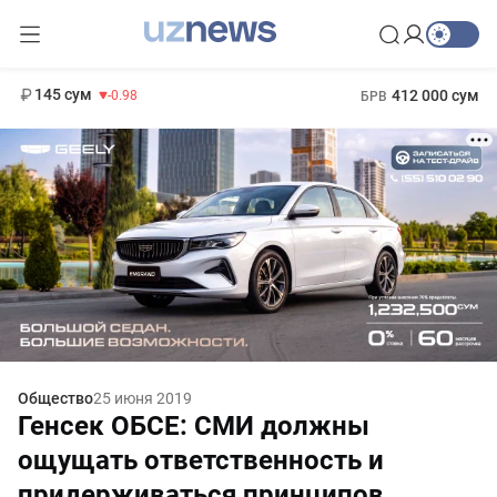
11 952 сум
36.46
13 780 сум
1 271 000 сум
30.12
МРОТ
145 сум
412 000 сум
-0.98
БРВ
Общество
25 июня 2019
Генсек ОБСЕ: СМИ должны
ощущать ответственность и
придерживаться принципов