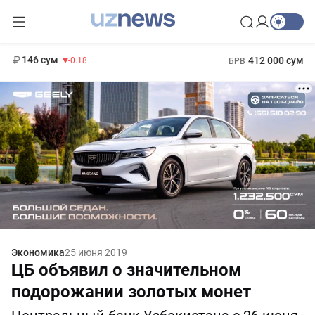
11 916 сум
28.92
13 749 сум
1 271 000 сум
32.19
МРОТ
146 сум
412 000 сум
-0.18
БРВ
Экономика
25 июня 2019
ЦБ объявил о значительном
подорожании золотых монет