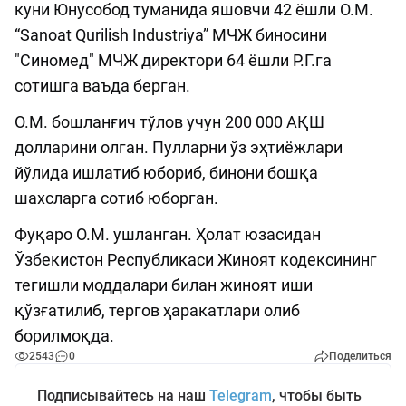
куни Юнусобод туманида яшовчи 42 ёшли О.М.
“Sanoat Qurilish Industriya” МЧЖ биносини
"Синомед" МЧЖ директори 64 ёшли Р.Г.га
сотишга ваъда берган.
О.М. бошланғич тўлов учун 200 000 АҚШ
долларини олган. Пулларни ўз эҳтиёжлари
йўлида ишлатиб юбориб, бинони бошқа
шахсларга сотиб юборган.
Фуқаро О.М. ушланган. Ҳолат юзасидан
Ўзбекистон Республикаси Жиноят кодексининг
тегишли моддалари билан жиноят иши
қўзғатилиб, тергов ҳаракатлари олиб
борилмоқда.
2543
0
Поделиться
Подписывайтесь на наш
Telegram
, чтобы быть