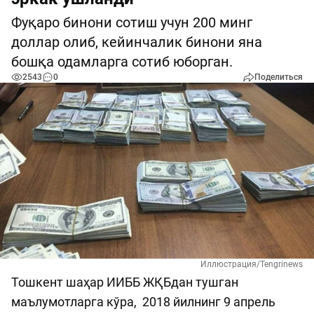
Фуқаро бинони сотиш учун 200 минг
доллар олиб, кейинчалик бинони яна
бошқа одамларга сотиб юборган.
2543
0
Поделиться
Иллюстрация/Tengrinews
Тошкент шаҳар ИИББ ЖҚБдан тушган
маълумотларга кўра, 2018 йилнинг 9 апрель