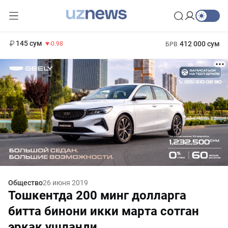
11 952 сум
36.46
13 780 сум
1 271 000 сум
30.12
МРОТ
145 сум
412 000 сум
-0.98
БРВ
Общество
26 июня 2019
Тошкентда 200 минг долларга
битта бинони икки марта сотган
эркак ушланди