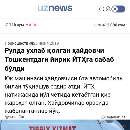
11 916 сум
28.92
13 749 сум
1 271 000 сум
32.19
МРОТ
146 сум
412 000 сум
-0.18
БРВ
Происшествия
26 июня 2019
Рулда ухлаб қолган ҳайдовчи
Тошкентдаги йирик ЙТҲга сабаб
бўлди
Юк машинаси ҳайдовчиси 6та автомобиль
билан тўқнашув содир этди. ЙТҲ
натижасида йўл четида кетаётган қиз
жароҳат олган. Ҳайдовчилар орасида
жабрланганлар йўқ.
2436
0
Поделиться