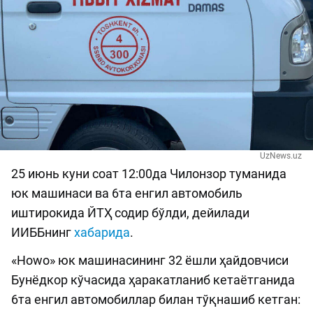
UzNews.uz
25 июнь куни соат 12:00да Чилонзор туманида
юк машинаси ва 6та енгил автомобиль
иштирокида ЙТҲ содир бўлди, дейилади
ИИББнинг
хабарида
.
«Howo» юк машинасининг 32 ёшли ҳайдовчиси
Бунёдкор кўчасида ҳаракатланиб кетаётганида
6та енгил автомобиллар билан тўқнашиб кетган: