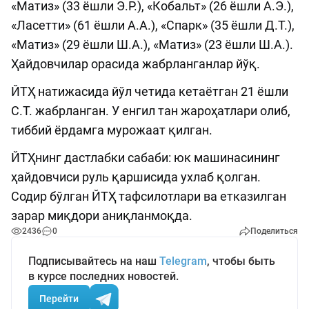
«Матиз» (33 ёшли Э.Р.), «Кобальт» (26 ёшли А.Э.),
«Ласетти» (61 ёшли А.А.), «Спарк» (35 ёшли Д.Т.),
«Матиз» (29 ёшли Ш.А.), «Матиз» (23 ёшли Ш.А.).
Ҳайдовчилар орасида жабрланганлар йўқ.
ЙТҲ натижасида йўл четида кетаётган 21 ёшли
С.Т. жабрланган. У енгил тан жароҳатлари олиб,
тиббий ёрдамга мурожаат қилган.
ЙТҲнинг дастлабки сабаби: юк машинасининг
ҳайдовчиси руль қаршисида ухлаб қолган.
Содир бўлган ЙТҲ тафсилотлари ва етказилган
зарар миқдори аниқланмоқда.
2436
0
Поделиться
Подписывайтесь на наш
Telegram
, чтобы быть
в курсе последних новостей.
Перейти