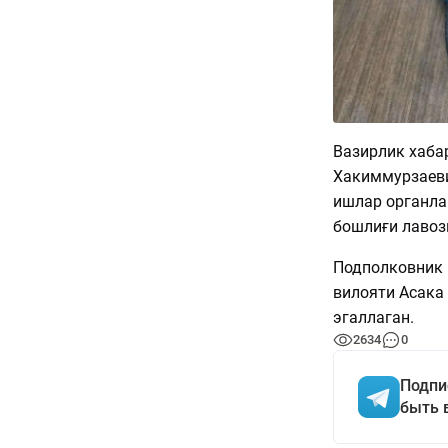
Вазирлик хаба
Хакиммурзаеви
ишлар органл
бошлиғи лавоз
Подполковник 
вилояти Асака
эгаллаган.
2634
0
Подпи
быть 