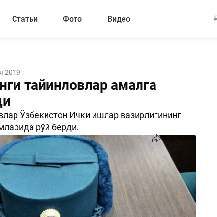
Статьи
Фото
Видео
я 2019
нги тайинловлар амалга
ди
влар Ўзбекистон Ички ишлар вазирлигининг
мларида рўй берди.
Поделиться