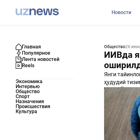
Новости
Главная
Общество
26 июн
ИИВда я
Популярное
Лента новостей
оширил
Reels
Янги тайинло
Экономика
ҳудудий тизи
Интервью
2634
0
Общество
Спорт
Назначения
Происшествия
Культура