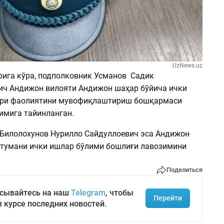
UzNews.uz
рига кўра, подполковник Усманов Садик
ч Андижон вилояти Андижон шаҳар бўйича ички
ари фаолиятини мувофиқлаштириш бошқармаси
имига тайинланган.
Билолохунов Нурилло Сайдуллоевич эса Андижон
 тумани ички ишлар бўлими бошлиғи лавозимини
Поделиться
сывайтесь на наш
Telegram
, чтобы
Перейти
в курсе последних новостей.