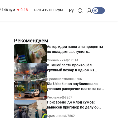
13 749 сум
32.19
МРОТ
1 271 000 сум
146 сум
-0.18
БРВ
412 000 сум
Ру
Рекомендуем
Автор идеи налога на проценты
по вкладам выступил с
разъяснением
Экономика
12314
В Ташобласти произошёл
крупный пожар в одном из
магазинов — видео
Происшествия
8566
Kia Uzbekistan опубликовала
условия рассрочки платежа на
Kia Sonet со ставкой от 0%
Реклама
8267
годовых
Присвоено 7,4 млрд сумов:
вынесен приговор по делу об
обрушении путепровода в
Криминал
7862
Ташкенте