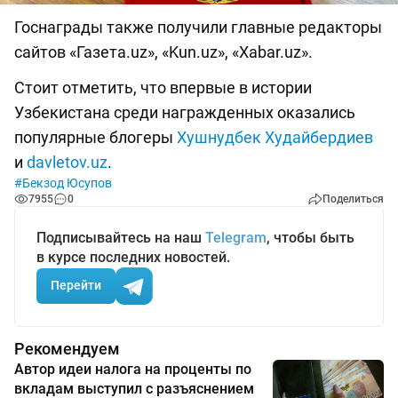
Госнаграды также получили главные редакторы
сайтов «Газета.uz», «Kun.uz», «Xabar.uz».
Стоит отметить, что впервые в истории
Узбекистана среди награжденных оказались
популярные блогеры
Хушнудбек Худайбердиев
и
davletov.uz
.
#Бекзод Юсупов
7955
0
Поделиться
Подписывайтесь на наш
Telegram
, чтобы быть
в курсе последних новостей.
Перейти
Рекомендуем
Автор идеи налога на проценты по
вкладам выступил с разъяснением