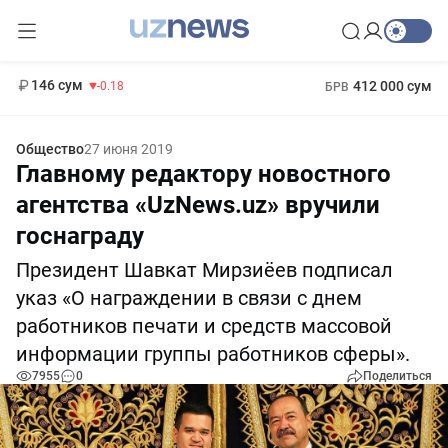
11 916 сум
28.92
13 749 сум
1 271 000 сум
32.19
МРОТ
146 сум
412 000 сум
-0.18
БРВ
Общество
27 июня 2019
Главному редактору новостного
агентства «UzNews.uz» вручили
госнаграду
Президент Шавкат Мирзиёев подписал
указ «О награждении в связи с днем
работников печати и средств массовой
информации группы работников сферы».
7955
0
Поделиться