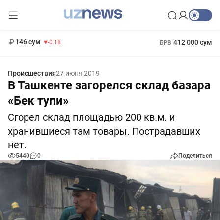
11 916 сум
28.92
13 749 сум
1 271 000 сум
32.19
МРОТ
146 сум
412 000 сум
-0.18
БРВ
Происшествия
27 июня 2019
В Ташкенте загорелся склад базара
«Бек тупи»
Сгорел склад площадью 200 кв.м. и
хранившиеся там товары. Пострадавших
нет.
5440
0
Поделиться