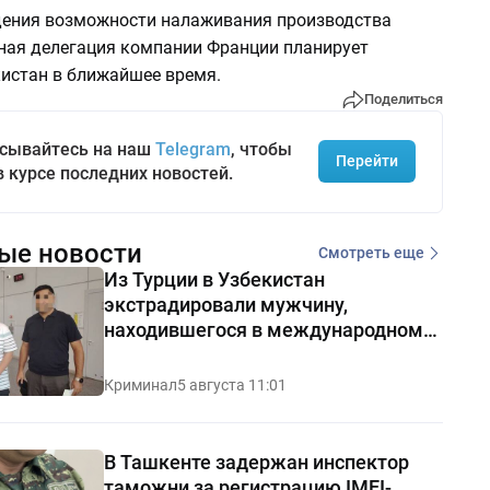
дения возможности налаживания производства
ная делегация компании Франции планирует
кистан в ближайшее время.
Поделиться
сывайтесь на наш
Telegram
, чтобы
Перейти
в курсе последних новостей.
ые новости
Смотреть еще
Из Турции в Узбекистан
экстрадировали мужчину,
находившегося в международном
розыске
Криминал
5 августа 11:01
В Ташкенте задержан инспектор
таможни за регистрацию IMEI-