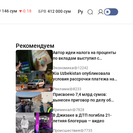
13 749 сум
32.19
МРОТ
1 271 000 сум
146 сум
-0.18
БРВ
412 000 сум
Ру
Рекомендуем
Автор идеи налога на проценты
по вкладам выступил с
разъяснением
Экономика
12242
Kia Uzbekistan опубликовала
условия рассрочки платежа на
Kia Sonet со ставкой от 0%
Реклама
8233
годовых
Присвоено 7,4 млрд сумов:
вынесен приговор по делу об
обрушении путепровода в
Криминал
7828
Ташкенте
В Джизаке в ДТП погибла 21-
летняя блогерша — видео
Происшествия
7735