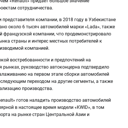
с чем «Renault» придает большое значение
оектам сотрудничества.
 представителя компании, в 2018 году в Узбекистане
ано около 6 тысяч автомобилей марки «Lada», также
 французской компании, что продемонстрировало
ынка страны и интерес местных потребителей к
оизводимой компанией.
окой востребованности и предпочтений на
 рынках, руководство автоконцерна подтвердило
налаживанию на первом этапе сборки автомобилей
оследующим переходом на другие сегменты, а также
ализацию производства.
Renault» готов наладить производство автомобилей
лярной в настоящее время модели «KWID», в том
порта на рынке стран Центральной Азии и