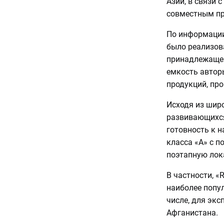
Азии, в связи 
совместным пр
По информации
было реализов
принадлежащей
емкость автор
продукций, пр
Исходя из шир
развивающихся
готовность к 
класса «А» с п
поэтапную лок
В частности, «
наиболее попу
числе, для экс
Афганистана.