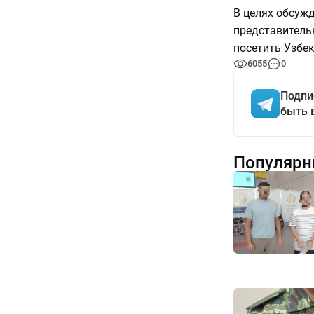
В целях обсуж
представитель
посетить Узбе
6055
0
Подпи
быть 
Популярн