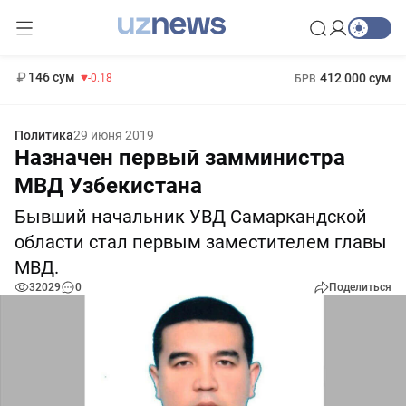
11 916 сум
28.92
13 749 сум
1 271 000 сум
32.19
МРОТ
146 сум
412 000 сум
-0.18
БРВ
Политика
29 июня 2019
Назначен первый замминистра
МВД Узбекистана
Бывший начальник УВД Самаркандской
области стал первым заместителем главы
МВД.
32029
0
Поделиться