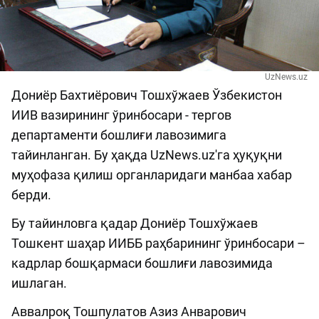
UzNews.uz
Дониёр Бахтиёрович Тошхўжаев Ўзбекистон
ИИВ вазирининг ўринбосари - тергов
департаменти бошлиғи лавозимига
тайинланган. Бу ҳақда UzNews.uz'га ҳуқуқни
муҳофаза қилиш органларидаги манбаа хабар
берди.
Бу тайинловга қадар Дониёр Тошхўжаев
Тошкент шаҳар ИИББ раҳбарининг ўринбосари –
кадрлар бошқармаси бошлиғи лавозимида
ишлаган.
Аввалроқ Тошпулатов Азиз Анварович