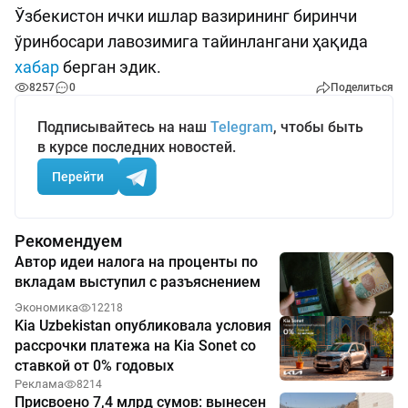
Ўзбекистон ички ишлар вазирининг биринчи
ўринбосари лавозимига тайинлангани ҳақида
хабар
берган эдик.
8257
0
Поделиться
Подписывайтесь на наш
Telegram
, чтобы быть
в курсе последних новостей.
Перейти
Рекомендуем
Автор идеи налога на проценты по
вкладам выступил с разъяснением
Экономика
12218
Kia Uzbekistan опубликовала условия
рассрочки платежа на Kia Sonet со
ставкой от 0% годовых
Реклама
8214
Присвоено 7,4 млрд сумов: вынесен