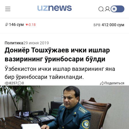
11 916 сум
28.92
13 749 сум
1 271 000 сум
32.19
МРОТ
146 сум
412 000 сум
-0.18
БРВ
Политика
29 июня 2019
Дониёр Тошхўжаев ички ишлар
вазирининг ўринбосари бўлди
Ўзбекистон ички ишлар вазирининг яна
бир ўринбосари тайинланди.
8257
0
Поделиться