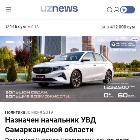
11 916 сум
28.92
13 749 сум
1 271 000 сум
32.19
МРОТ
146 сум
412 000 сум
-0.18
БРВ
Политика
30 июня 2019
Назначен начальник УВД
Самаркандской области