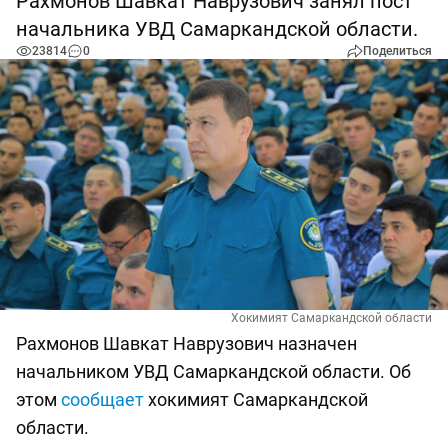
Рахмонов Шавкат Наврузович занял пост
начальника УВД Самаркандской области.
23814
0
Поделиться
Хокимият Самаркандской области
Рахмонов Шавкат Наврузович назначен
начальником УВД Самаркандской области. Об
этом
сообщает
хокимият Самаркандской
области.