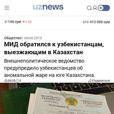
11 887 сум
-55.49
13 717 сум
1 271 000 сум
-25.83
МРОТ
146 сум
412 000 сум
-1.05
БРВ
Общество
1 июля 2019
МИД обратился к узбекистанцам,
выезжающим в Казахстан
Внешнеполитическое ведомство
предупредило узбекистанцев об
аномальной жаре на юге Казахстана.
8638
0
Поделиться