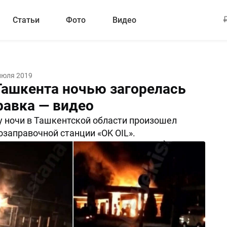
Статьи
Фото
Видео
июля 2019
Ташкента ночью загорелась
равка — видео
у ночи в Ташкентской области произошел
озаправочной станции «OK OIL».
Поделиться