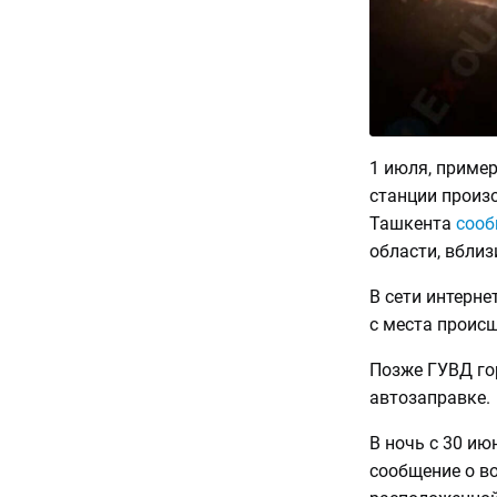
1 июля, пример
станции произ
Ташкента
сооб
области, вблиз
В сети интерн
с места происш
Позже ГУВД го
автозаправке.
В ночь с 30 ию
сообщение о во