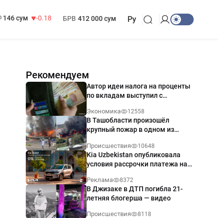
13 749 сум
32.19
МРОТ
1 271 000 сум
146 сум
-0.18
БРВ
412 000 сум
Ру
Рекомендуем
Автор идеи налога на проценты
по вкладам выступил с
разъяснением
Экономика
12558
В Ташобласти произошёл
крупный пожар в одном из
магазинов — видео
Происшествия
10648
Kia Uzbekistan опубликовала
условия рассрочки платежа на
Kia Sonet со ставкой от 0%
Реклама
8372
годовых
В Джизаке в ДТП погибла 21-
летняя блогерша — видео
Происшествия
8118