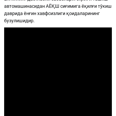
автомашинасидан АЁҚШ сиғимига ёқилғи тўкиш
даврида ёнғин хавфсизлиги қоидаларининг
бузулишидир.