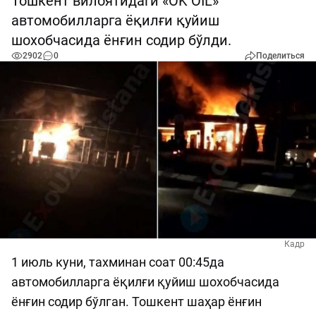
Тошкент вилоятидаги «OK OIL»
автомобилларга ёқилғи қуйиш
шохобчасида ёнғин содир бўлди.
2902
0
Поделиться
Кадр
1 июль куни, тахминан соат 00:45да
автомобилларга ёқилғи қуйиш шохобчасида
ёнғин содир бўлган. Тошкент шаҳар ёнғин