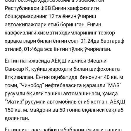
Республикаси ФВВ Ёнғин хавфсизлиги
бошқармасининг 12 та ёнғин ўчириш
автоэкипажлари етиб боришган. Ёнғин
хавфсизлиги хизмати ходимларининг тезкор
ҳаракатлари билан ёнғин соат 01:24да бартараф
этилиб, 01:46да эса ёнғин тўлиқ ўчирилган.
Ёнғин натижасида АЁҚШ ишчиси 34ёшли
Санжар К. куйиш жароҳати билан шифохонага
ётқизилган. Ёнғин оқибатида бинонинг 40 кв. м
томи, “Чинобод” нефтебазасига қарашли “МАЗ”
русумли ёқилғи ташиш автомашинаси, ҳамда
“Матиз” русумли автомобиль ёниб кетган. АЁҚШ
150 кв. м. майдони ва 50 тонна ёқилғиси сақлаб
қолинган.
Ёнғиннинг дастлабки сабаблари: ёқилғи ташиш