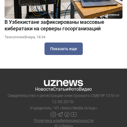
В Узбекистане зафиксированы массовые
кибератаки на серверы госорганизаций
Технологии
Вчера, 18:34
Показать еще
Новости
Статьи
Фото
Видео
Свидетельство о регистрации электронного СМИ № 1070 от
12.08.2015г.
Учредитель: ЧП «News Media Group»
Политика конфиденциальности
© UzNews