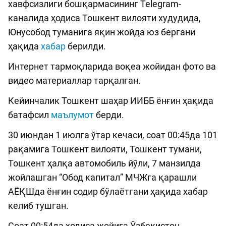
хавфсизлиги бошқармасининг Telegram-
каналида ҳодиса Тошкент вилояти худудида,
Юнусобод туманига яқин жойда юз бергани
ҳақида
хабар
берилди.
Интернет тармоқларида воқеа жойидан фото ва
видео материаллар тарқалган.
Кейинчалик Тошкент шаҳар ИИББ ёнғин ҳақида
батафсил
маълумот
берди.
30 июндан 1 июлга ўтар кечаси, соат 00:45да 101
рақамига Тошкент вилояти, Тошкент тумани,
Тошкент ҳалқа автомобиль йўли, 7 манзилда
жойлашган “Обод капитал” МЧЖга қарашли
АЁҚШда ёнғин содир бўлаётгани ҳақида хабар
келиб тушган.
Соат 00:54да ҳодиса жойига Ўзбекистон