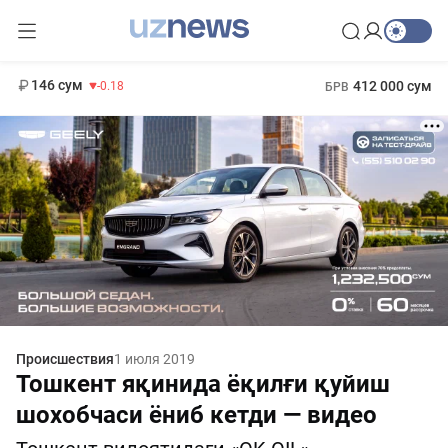
11 916 сум
28.92
13 749 сум
1 271 000 сум
32.19
МРОТ
146 сум
412 000 сум
-0.18
БРВ
Происшествия
1 июля 2019
Тошкент яқинида ёқилғи қуйиш
шохобчаси ёниб кетди — видео