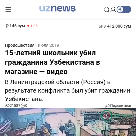
11 887 сум
-55.49
13 717 сум
1 271 000 сум
-25.83
МРОТ
146 сум
412 000 сум
-1.05
БРВ
Происшествия
1 июля 2019
15-летний школьник убил
гражданина Узбекистана в
магазине — видео
В Ленинградской области (Россия) в
результате конфликта был убит гражданин
Узбекистана.
21587
0
Поделиться