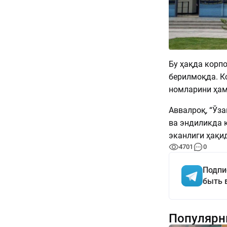
Бу ҳақда корп
берилмоқда. К
номларини ҳам
Аввалроқ, “Ўза
ва эндиликда 
эканлиги ҳақид
4701
0
Подпи
быть 
Популярн