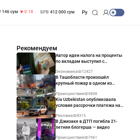
13 749 сум
32.19
МРОТ
1 271 000 сум
146 сум
-0.18
БРВ
412 000 сум
Ру
Рекомендуем
Автор идеи налога на проценты
по вкладам выступил с
разъяснением
Экономика
12427
В Ташобласти произошёл
крупный пожар в одном из
магазинов — видео
Происшествия
9808
Kia Uzbekistan опубликовала
условия рассрочки платежа на
Kia Sonet со ставкой от 0%
Реклама
8315
годовых
В Джизаке в ДТП погибла 21-
летняя блогерша — видео
Происшествия
7961