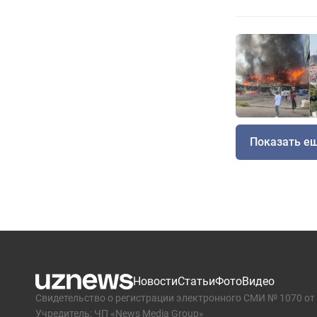
Показать е
Новости
Статьи
Фото
Видео
Свидетельство о регистрации электронного СМИ № 1070 от 
Учредитель: ЧП «News Media Group»