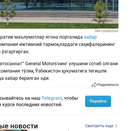
GM Uzbekistan
оратив маълумотлар ягона порталида
хабар
омпания ижтимоий тармоқлардаги саҳифаларининг
 ўзгартирган.
втосаноат“ General Motors'нинг улушини сотиб олгани
компания тўлиқ Ўзбекистон ҳукуматига тегишли
а хабар берилган эди.
Поделиться
сывайтесь на наш
Telegram
, чтобы
Перейти
в курсе последних новостей.
ые новости
Смотреть еще