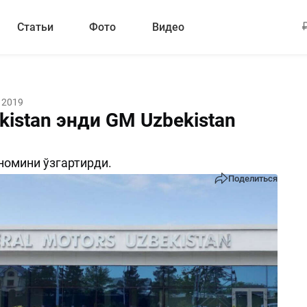
Статьи
Фото
Видео
 2019
istan энди GM Uzbekistan
номини ўзгартирди.
Поделиться