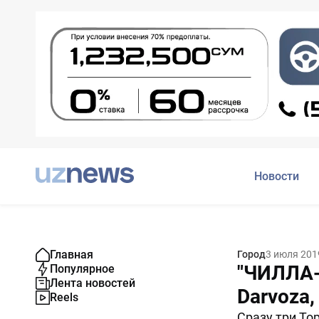
Новости
Главная
Город
3 июля 201
"ЧИЛЛА-
Популярное
Лента новостей
Darvoza,
Reels
Сразу три То