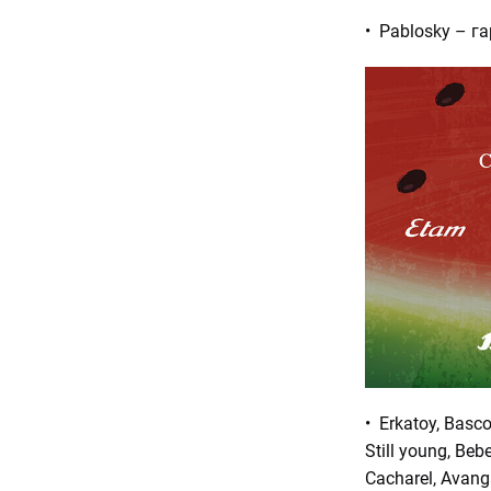
• Pablosky – г
• Erkatoy, Basco
Still young, Bebe
Cacharel, Avan