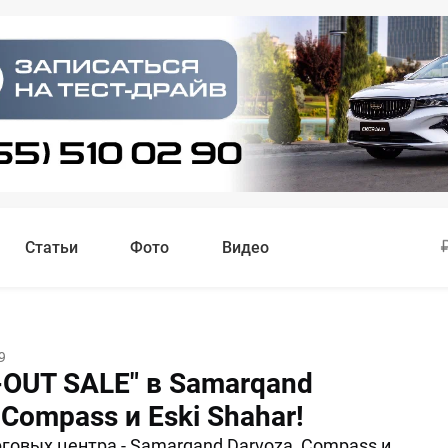
Статьи
Фото
Видео
9
OUT SALE" в Samarqand
 Compass и Eski Shahar!
рговых центра - Samarqand Darvoza, Compass и