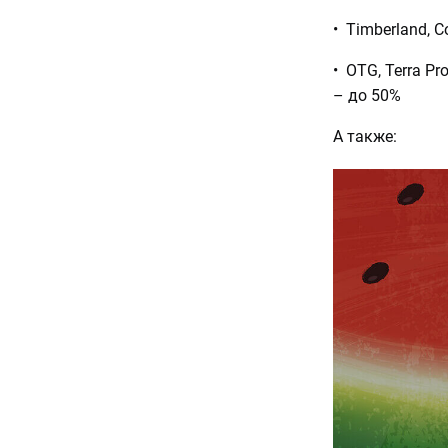
• Timberland, Co
• OTG, Terra Pro
– до 50%
А также: