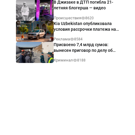
В Джизаке в ДТП погибла 21-
летняя блогерша — видео
Происшествия
8620
Kia Uzbekistan опубликовала
условия рассрочки платежа на
Kia Sonet со ставкой от 0%
Реклама
8584
годовых
Присвоено 7,4 млрд сумов:
вынесен приговор по делу об
обрушении путепровода в
Криминал
8188
Ташкенте