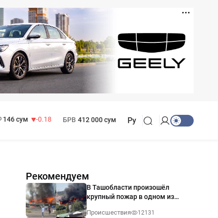
11 916 сум
28.92
13 749 сум
32.19
МРОТ
1 271 000 сум
146 сум
-0.18
БРВ
412 000 сум
Ру
Рекомендуем
В Ташобласти произошёл
крупный пожар в одном из
магазинов — видео
Происшествия
12131