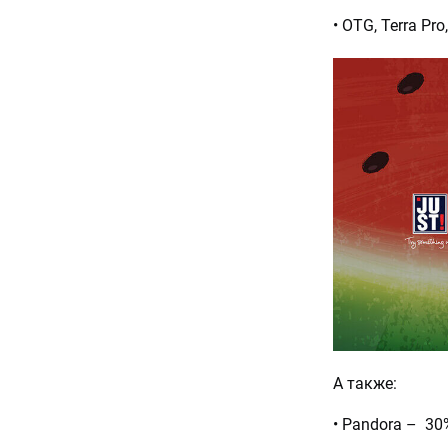
• OTG, Terra Pro
А также:
• Pandora – 3