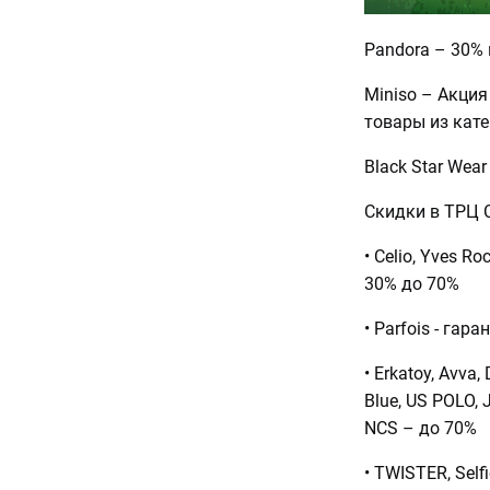
Pandora – 30%
Miniso – Акция
товары из кате
Black Star Wear
Скидки в ТРЦ 
• Celio, Yves R
30% до 70%
• Parfois - га
• Erkatoy, Avva,
Blue, US POLO, J
NCS – до 70%
• TWISTER, Self