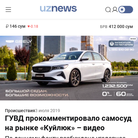
11 916 сум
28.92
13 749 сум
1 271 000 сум
32.19
МРОТ
146 сум
412 000 сум
-0.18
БРВ
Происшествия
3 июля 2019
ГУВД прокомментировало самосуд
на рынке «Куйлюк» – видео