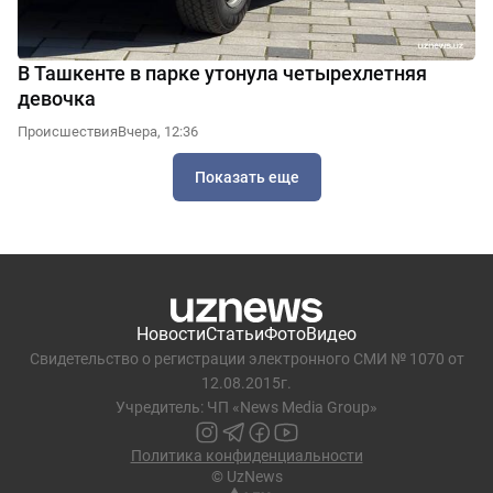
В Ташкенте в парке утонула четырехлетняя
девочка
Происшествия
Вчера, 12:36
Показать еще
Новости
Статьи
Фото
Видео
Свидетельство о регистрации электронного СМИ № 1070 от
12.08.2015г.
Учредитель: ЧП «News Media Group»
Политика конфиденциальности
© UzNews