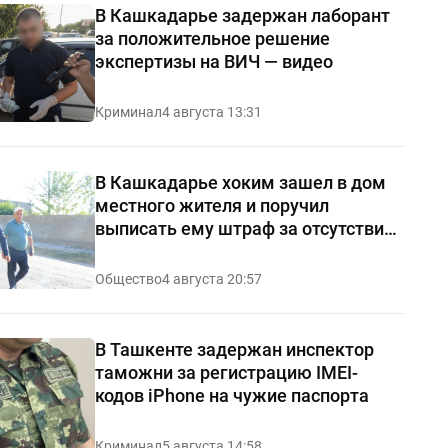
В Кашкадарье задержан лаборант
за положительное решение
экспертизы на ВИЧ — видео
Криминал
4 августа 13:31
В Кашкадарье хоким зашел в дом
местного жителя и поручил
выписать ему штраф за отсутствие
чистоты — видео
Общество
4 августа 20:57
В Ташкенте задержан инспектор
таможни за регистрацию IMEI-
кодов iPhone на чужие паспорта
Криминал
5 августа 14:58