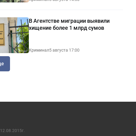
В Агентстве миграции выявили
хищение более 1 млрд сумов
Криминал
5 августа 17:00
ще
12.08.2015г.