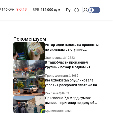
13 749 сум
32.19
МРОТ
1 271 000 сум
146 сум
-0.18
БРВ
412 000 сум
Ру
Рекомендуем
Автор идеи налога на проценты
по вкладам выступил с
разъяснением
Экономика
12323
В Ташобласти произошёл
крупный пожар в одном из
магазинов — видео
Происшествия
8685
Kia Uzbekistan опубликовала
условия рассрочки платежа на
Kia Sonet со ставкой от 0%
Реклама
8269
годовых
Присвоено 7,4 млрд сумов:
вынесен приговор по делу об
обрушении путепровода в
Криминал
7868
Ташкенте