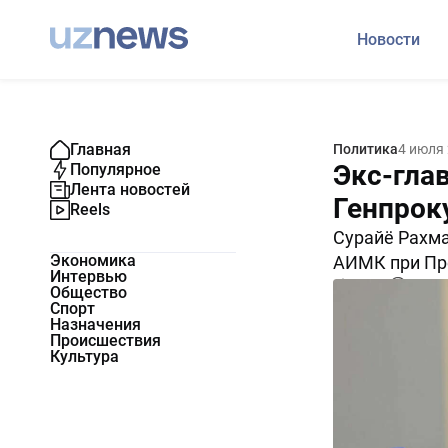
Новости
Главная
Политика
4 июля
Экс-гла
Популярное
Лента новостей
Генпрок
Reels
Сурайё Рахма
Экономика
АИМК при Пр
Интервью
12322
0
Общество
Спорт
Назначения
Происшествия
Культура