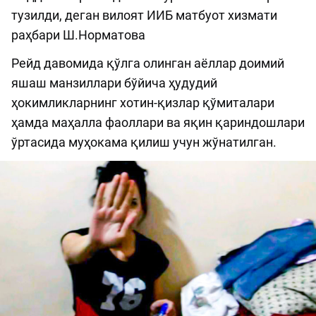
тузилди, деган вилоят ИИБ матбуот хизмати
раҳбари Ш.Норматова
Рейд давомида қўлга олинган аёллар доимий
яшаш манзиллари бўйича ҳудудий
ҳокимликларнинг хотин-қизлар қўмиталари
ҳамда маҳалла фаоллари ва яқин қариндошлари
ўртасида муҳокама қилиш учун жўнатилган.