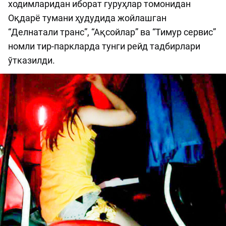
ходимларидан иборат гуруҳлар томонидан
Оқдарё тумани ҳудудида жойлашган
“Делнатали транс”, “Ақсойлар” ва “Тимур сервис”
номли тир-паркларда тунги рейд тадбирлари
ўтказилди.