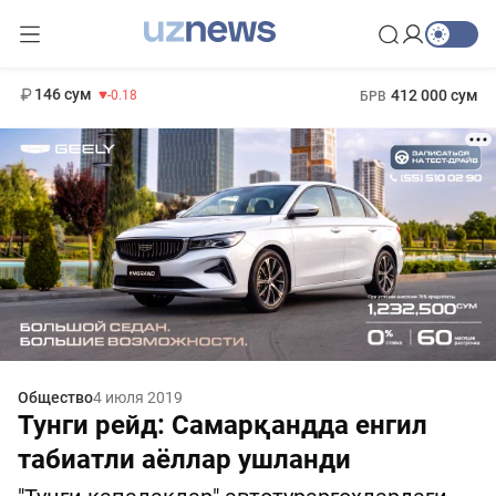
11 916 сум
28.92
13 749 сум
1 271 000 сум
32.19
МРОТ
146 сум
412 000 сум
-0.18
БРВ
Общество
4 июля 2019
Тунги рейд: Самарқандда енгил
табиатли аёллар ушланди