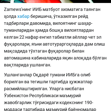
Zarnews'нинг ИИБ матбуот хизматига таянган
ҳолда
хабар
беришича, ўтказилган рейд
тадбирлари давомида, вилоятнинг шаҳар-
туманларидан ҳамда бошқа вилоятлардан
келган 22 нафар енгил табиатли аёллар чет эл
фуқаролари, яъни автотураргоҳларда дам олиш
мақсадида тўхтаган фуқаролар билан
автомашина кабиналарида яқин алоқада бўлган
вақтларида ушланган.
Ушланганлар Оқдарё тумани ИИБга олиб
борилган ва тегишли тартибда ҳужжатлар
расмийлаштирилган. Уларга нисбатан
Ўзбекистон Республикаси маъмурий
жавобгарлик тўғрисидаги кодекснинг 190-
моддаси тартибида маъмурий баённомалар