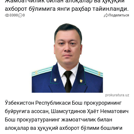
Жамоатчилик билан алоқалар ва ҳуқуқий
ахборот бўлимига янги раҳбар тайинланди.
3300
0
Поделиться
prokuratura.uz
Ўзбекистон Республикаси Бош прокурорининг
буйруғига асосан, Шамсутдинов Ҳаёт Нематович
Бош прокуратуранинг жамоатчилик билан
алоқалар ва ҳуқуқий ахборот бўлими бошлиғи