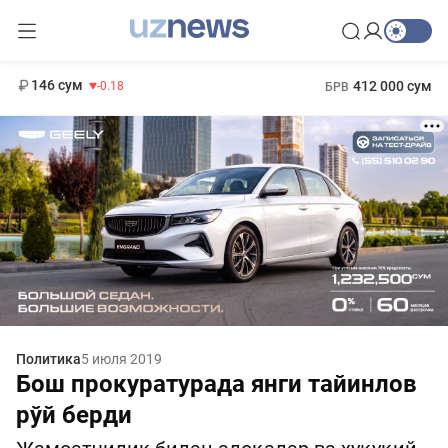
11 916 сум
28.92
13 749 сум
1 271 000 сум
32.19
МРОТ
146 сум
412 000 сум
-0.18
БРВ
Политика
5 июля 2019
Бош прокуратурада янги тайинлов
рўй берди