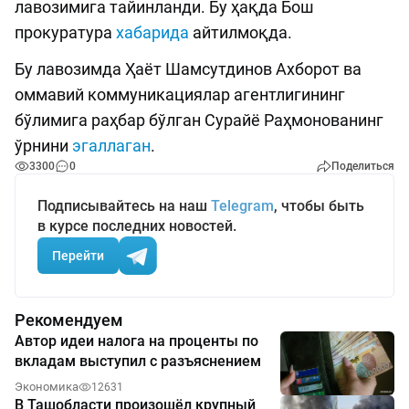
лавозимига тайинланди. Бу ҳақда Бош
прокуратура
хабарида
айтилмоқда.
Бу лавозимда Ҳаёт Шамсутдинов Ахборот ва
оммавий коммуникациялар агентлигининг
бўлимига раҳбар бўлган Сурайё Раҳмонованинг
ўрнини
эгаллаган
.
3300
0
Поделиться
Подписывайтесь на наш
Telegram
, чтобы быть
в курсе последних новостей.
Перейти
Рекомендуем
Автор идеи налога на проценты по
вкладам выступил с разъяснением
Экономика
12631
В Ташобласти произошёл крупный