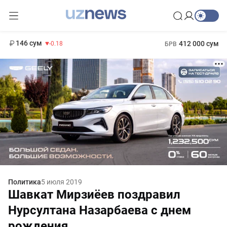
11 916 сум
28.92
13 749 сум
1 271 000 сум
32.19
МРОТ
146 сум
412 000 сум
-0.18
БРВ
Политика
5 июля 2019
Шавкат Мирзиёев поздравил
Нурсултана Назарбаева с днем
рождения