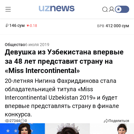
11 916 сум
28.92
13 749 сум
1 271 000 сум
32.19
МРОТ
146 сум
412 000 сум
-0.18
БРВ
Общество
6 июля 2019
Девушка из Узбекистана впервые
за 48 лет представит страну на
«Miss Intercontinental»
20-летняя Нигина Фахриддинова стала
обладательницей титула «Miss
Intercontinental Uzbekistan 2019» и будет
впервые представлять страну в финале
конкурса.
27344
0
Поделиться