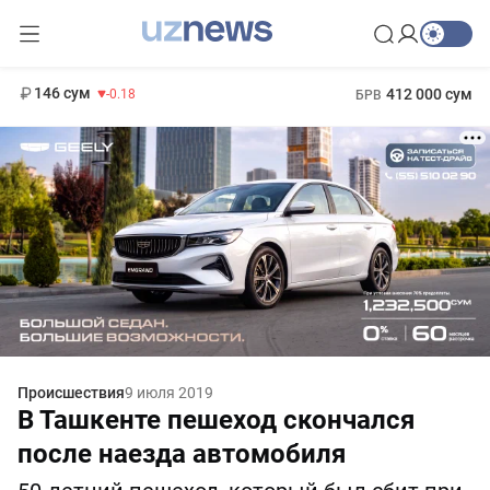
11 916 сум
28.92
13 749 сум
1 271 000 сум
32.19
МРОТ
146 сум
412 000 сум
-0.18
БРВ
Происшествия
9 июля 2019
В Ташкенте пешеход скончался
после наезда автомобиля