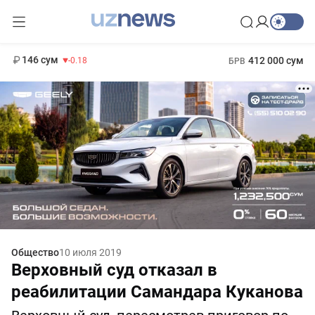
11 916 сум
28.92
13 749 сум
1 271 000 сум
32.19
МРОТ
146 сум
412 000 сум
-0.18
БРВ
Общество
10 июля 2019
Верховный суд отказал в
реабилитации Самандара Куканова