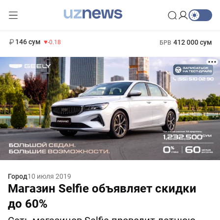
11 916 сум
28.92
13 749 сум
1 271 000 сум
32.19
МРОТ
146 сум
412 000 сум
-0.18
БРВ
Город
10 июля 2019
Магазин Selfie объявляет скидки
до 60%