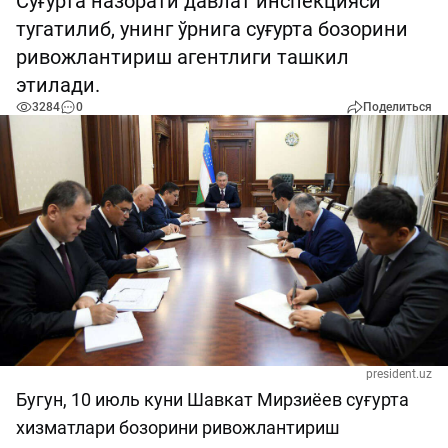
Суғурта назорати давлат инспекцияси
тугатилиб, унинг ўрнига суғурта бозорини
ривожлантириш агентлиги ташкил
этилади.
3284
0
Поделиться
president.uz
Бугун, 10 июль куни Шавкат Мирзиёев суғурта
хизматлари бозорини ривожлантириш