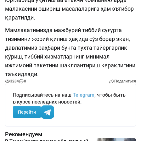
малакасини ошириш масалаларига ҳам эътибор
қаратилди.
Мамлакатимизда мажбурий тиббий суғурта
тизимини жорий қилиш ҳақида сўз борар экан,
давлатимиз раҳбари бунга пухта тайёргарлик
кўриш, тиббий хизматларнинг минимал
ижтимоий пакетини шакллантириш кераклигини
таъкидлади.
3284
0
Поделиться
Подписывайтесь на наш
Telegram
, чтобы быть
в курсе последних новостей.
Перейти
Рекомендуем