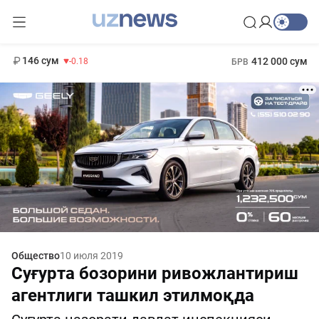
11 916 сум
28.92
13 749 сум
1 271 000 сум
32.19
МРОТ
146 сум
412 000 сум
-0.18
БРВ
Общество
10 июля 2019
Суғурта бозорини ривожлантириш
агентлиги ташкил этилмоқда