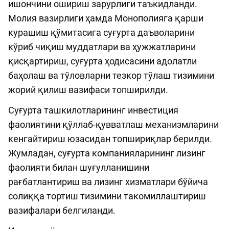
ишончини ошириш зарурлиги таъкидланди.
Молия вазирлиги ҳамда Монополияга қарши
курашиш қўмитасига суғурта даъволарини
кўриб чиқиш муддатлари ва ҳужжатларини
қисқартириш, суғурта ҳодисасини адолатли
баҳолаш ва тўловларни тезкор тўлаш тизимини
жорий қилиш вазифаси топширилди.
Суғурта ташкилотларининг инвестиция
фаолиятини қўллаб-қувватлаш механизмларини
кенгайтириш юзасидан топшириқлар берилди.
Жумладан, суғурта компанияларининг лизинг
фаолияти билан шуғулланишини
рағбатлантириш ва лизинг хизматлари бўйича
солиққа тортиш тизимини такомиллаштириш
вазифалари белгиланди.