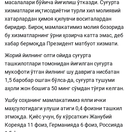
масалалари бўйича йиғилиш ўтказди. Суғурта
хизматлари иқтисодиётни турли хил молиявий
хатарлардан ҳимоя қилувчи воситалардан
биридир. Бироқ мамлакатимиз молия бозорида
бу хизматларнинг ўрни ҳозирча катта эмас, деб
хабар бермоқда Президент матбуот хизмати.
Жорий йилнинг олти ойида суғурта
ташкилотлари томонидан йиғилган суғурта
мукофоти ўтган йилнинг шу даврига нисбатан
1,5 баробар ошган бўлса-да, суғурта тушуми
аҳоли жон бошига 50 минг сўмдан тўғри келган.
Ушбу соҳанинг мамлакатимиз ялпи ички
маҳсулотидаги улуши атиги 0,4 фоизни ташкил
этмоқда. Қиёс учун, бу кўрсаткич Жанубий
Кореяда 11 фоиз, Германияда 6 фоиз, Россияда