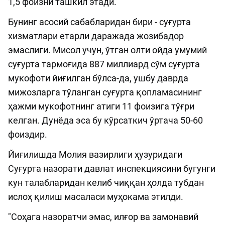
1,5 фоизни ташкил этади.
Бунинг асосий сабабларидан бири - суғурта
хизматлари етарли даражада жозибадор
эмаслиги. Мисол учун, ўтган олти ойда умумий
суғурта тармоғида 887 миллиард сўм суғурта
мукофоти йиғилган бўлса-да, ушбу даврда
мижозларга тўланган суғурта қопламасининг
ҳажми мукофотнинг атиги 11 фоизига тўғри
келган. Дунёда эса бу кўрсаткич ўртача 50-60
фоиздир.
Йиғилишда Молия вазирлиги ҳузуридаги
Суғурта назорати давлат инспекциясини бугунги
кун талабларидан келиб чиққан ҳолда тубдан
ислоҳ қилиш масаласи муҳокама этилди.
"Соҳага назоратчи эмас, илғор ва замонавий