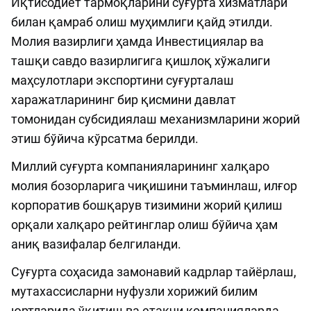
Иқтисодиёт тармоқларини суғурта хизматлари
билан қамраб олиш муҳимлиги қайд этилди.
Молия вазирлиги ҳамда Инвестициялар ва
ташқи савдо вазирлигига қишлоқ хўжалиги
маҳсулотлари экспортини суғурталаш
харажатларининг бир қисмини давлат
томонидан субсидиялаш механизмларини жорий
этиш бўйича кўрсатма берилди.
Миллий суғурта компанияларининг халқаро
молия бозорларига чиқишини таъминлаш, илғор
корпоратив бошқарув тизимини жорий қилиш
орқали халқаро рейтинглар олиш бўйича ҳам
аниқ вазифалар белгиланди.
Суғурта соҳасида замонавий кадрлар тайёрлаш,
мутахассисларни нуфузли хорижий билим
юртларида ўқитиш ва етакчи компанияларда