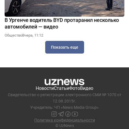
В Ургенче водитель BYD протаранил несколько
автомобилей — видео
Общество
Вчера, 11:12
Показать еще
Новости
Статьи
Фото
Видео
Свидетельство о регистрации электронного СМИ № 1070 от
12.08.2015г.
Учредитель: ЧП «News Media Group»
Политика конфиденциальности
© UzNews