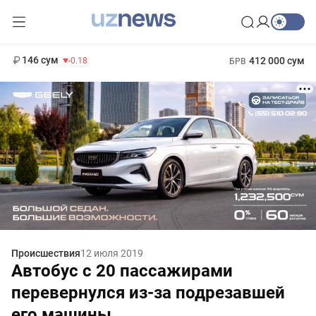
11 916 сум
28.92
13 749 сум
1 271 000 сум
32.19
МРОТ
146 сум
412 000 сум
-0.18
БРВ
Происшествия
12 июля 2019
Автобус с 20 пассажирами
перевернулся из-за подрезавшей
его машины