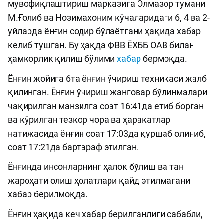
мувофиқлаштириш марказига Олмазор тумани
М.Ғолиб ва Нозимахоним кўчаларидаги 6, 4 ва 2-
уйларда ёнғин содир бўлаётгани ҳақида хабар
келиб тушган. Бу ҳақда ФВВ ЁХББ ОАВ билан
ҳамкорлик қилиш бўлими
хабар
бермоқда.
Ёнғин жойига 6та ёнғин ўчириш техникаси жалб
қилинган. Ёнғин ўчириш жанговар бўлинмалари
чақирилган манзилга соат 16:41да етиб борган
ва кўрилган тезкор чора ва ҳаракатлар
натижасида ёнғин соат 17:03да қуршаб олиниб,
соат 17:21да бартараф этилган.
Ёнғинда инсонларнинг ҳалок бўлиш ва тан
жароҳати олиш ҳолатлари қайд этилмагани
хабар берилмоқда.
Ёнғин ҳақида кеч хабар берилганлиги сабабли,