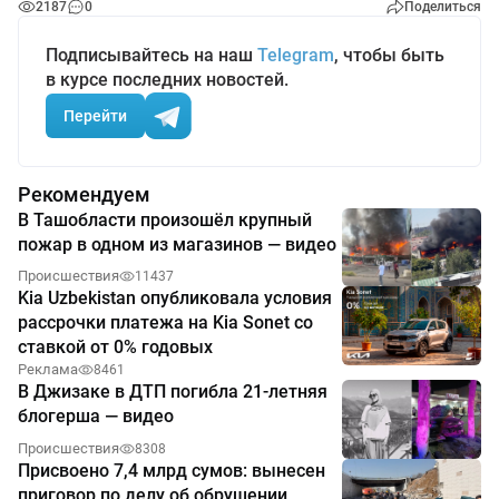
2187
0
Поделиться
Подписывайтесь на наш
Telegram
, чтобы быть
в курсе последних новостей.
Перейти
Рекомендуем
В Ташобласти произошёл крупный
пожар в одном из магазинов — видео
Происшествия
11437
Kia Uzbekistan опубликовала условия
рассрочки платежа на Kia Sonet со
ставкой от 0% годовых
Реклама
8461
В Джизаке в ДТП погибла 21-летняя
блогерша — видео
Происшествия
8308
Присвоено 7,4 млрд сумов: вынесен
приговор по делу об обрушении