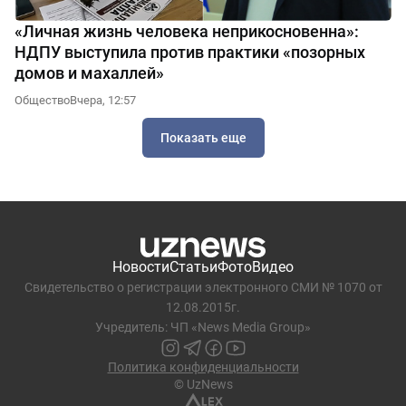
«Личная жизнь человека неприкосновенна»:
НДПУ выступила против практики «позорных
домов и махаллей»
Общество
Вчера, 12:57
Показать еще
Новости
Статьи
Фото
Видео
Свидетельство о регистрации электронного СМИ № 1070 от
12.08.2015г.
Учредитель: ЧП «News Media Group»
Политика конфиденциальности
© UzNews