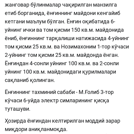
жанговар бўлинмалар чақирилган манзилга
етиб борганида, ёнғиннинг майдони кенгайиб
кетгани маълум бўлган. Ёнғин оқибатида 6-
уйнинг ички ва том қисми 150 кв.м. майдонида
ёниб, ёнғиннинг тарқалиши натижасида 4-уйнинг
том қисми 25 кв.м. ва Нозимахоним 1-тор кўчаси
2-уйнинг том қисми 25 кв.м. майдонда ёнган.
Ёнғиндан 4-сонли уйнинг 100 кв.м. ва 2-сонли
уйнинг 100 кв.м. майдонидаги қурилмалари
сақланиб қолинган.
Ёнғиннинг тахминий сабаби - М.Ғолиб 3-тор
кўчаси 6-уйда электр симларининг қисқа
туташуви.
Ҳозирда ёнғиндан келтирилган моддий зарар
миқдори аниқланмоқда.