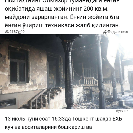
Пойтахтнинг Олмазор туманидаги ёнғин
оқибатида яшаш жойининг 200 кв.м.
майдони зарарланган. Ёнғин жойига 6та
ёнғин ўчириш техникаси жалб қилинган.
2187
0
Поделиться
dyxx.uz
13 июль куни соат 16:33да Тошкент шаҳар ЁХБ
куч ва воситаларини бошқариш ва