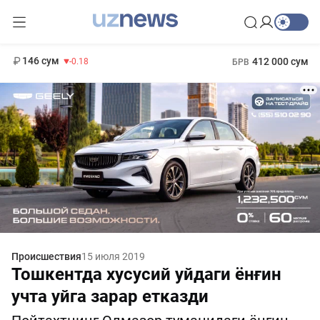
11 916 сум
28.92
13 749 сум
1 271 000 сум
32.19
МРОТ
146 сум
412 000 сум
-0.18
БРВ
Происшествия
15 июля 2019
Тошкентда хусусий уйдаги ёнғин
учта уйга зарар етказди