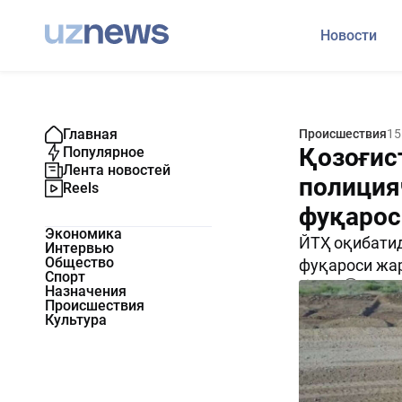
Новости
Главная
Происшествия
15
Қозоғис
Популярное
Лента новостей
полиция
Reels
фуқарос
Экономика
ЙТҲ оқибатид
Интервью
Общество
фуқароси жар
Спорт
2383
0
Назначения
Происшествия
Культура