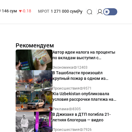
13 749 сум
32.19
БРВ
412 000 сум
146 сум
-0.18
МРОТ
1 271 000 сум
Ру
Рекомендуем
Автор идеи налога на проценты
по вкладам выступил с
разъяснением
Экономика
12403
В Ташобласти произошёл
крупный пожар в одном из
магазинов — видео
Происшествия
9571
Kia Uzbekistan опубликовала
условия рассрочки платежа на
Kia Sonet со ставкой от 0%
Реклама
8305
годовых
В Джизаке в ДТП погибла 21-
летняя блогерша — видео
Происшествия
7926