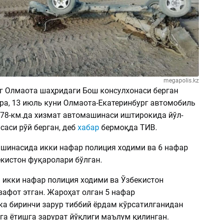
megapolis.kz
г Олмаота шаҳридаги Бош консулхонаси берган
ра, 13 июль куни Олмаота-Екатеринбург автомобиль
178-км.да хизмат автомашинаси иштирокида йўл-
саси рўй берган, деб
хабар
бермоқда ТИВ.
шинасида икки нафар полиция ходими ва 6 нафар
екистон фуқаролари бўлган.
 икки нафар полиция ходими ва Ўзбекистон
вафот этган. Жароҳат олган 5 нафар
ка биринчи зарур тиббий ёрдам кўрсатилганидан
га ётишга зарурат йўқлиги маълум қилинган.