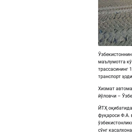
Ўзбекистоннин
маълумотга кў
трассасининг 
транспорт ҳоди
Хизмат автома
йўловчи – Ўзб
ЙТҲ оқибатида
фуқароси Ф.А. 
ўзбекистонлик
сўнг касалхона