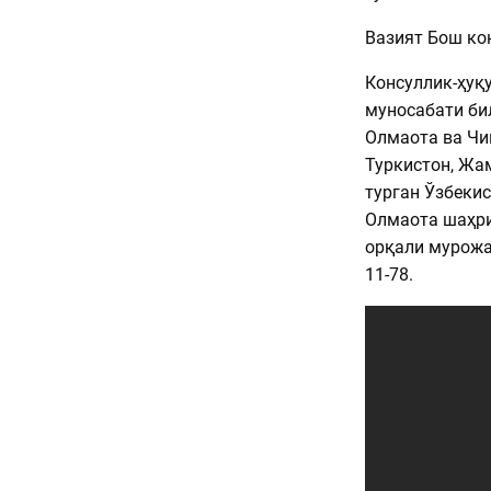
Вазият Бош ко
Консуллик-ҳуқ
муносабати би
Олмаота ва Чи
Туркистон, Жа
турган Ўзбеки
Олмаота шаҳри
орқали мурожа
11-78.