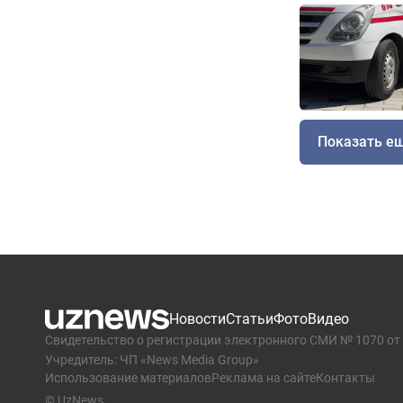
Показать е
Новости
Статьи
Фото
Видео
Свидетельство о регистрации электронного СМИ № 1070 от 
Учредитель: ЧП «News Media Group»
Использование материалов
Реклама на сайте
Контакты
© UzNews