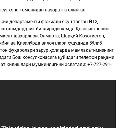
нсулхона томонидан назоратга олинган.
уқий департаменти фожиали якун топган ЙТҲ
лан ҳамдардлик билдиради ҳамда Қозоғистоннинг
мкент шаҳарлари, Олмаота, Шарқий Қозоғистон,
мбил ва Қизилўрда вилоятлари ҳудудида бўлиб
стон фуқаролари зарур ҳолларда мамлакатимизнинг
даги Бош консулхонасига қуйидаги телефон рақами
ат қилишлари мумкинлигини эслатади: +7-727-291-