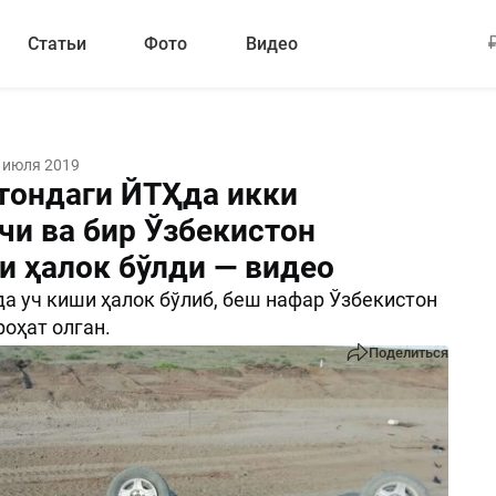
Статьи
Фото
Видео
 июля 2019
тондаги ЙТҲда икки
чи ва бир Ўзбекистон
и ҳалок бўлди — видео
а уч киши ҳалок бўлиб, беш нафар Ўзбекистон
оҳат олган.
Поделиться