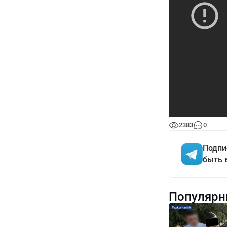
2383
0
Подпи
быть 
Популярн