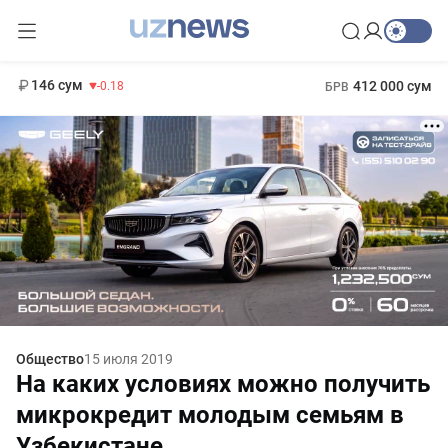
11 916 сум
28.92
13 749 сум
1 271 000 сум
32.19
МРОТ
146 сум
412 000 сум
-0.18
БРВ
Общество
15 июля 2019
На каких условиях можно получить
микрокредит молодым семьям в
Узбекистане