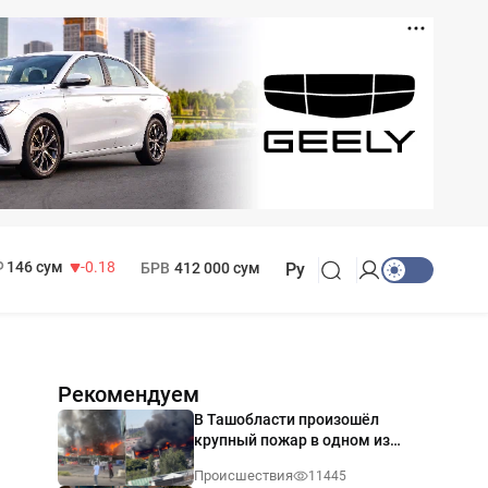
11 916 сум
28.92
13 749 сум
32.19
МРОТ
1 271 000 сум
146 сум
-0.18
БРВ
412 000 сум
Ру
Рекомендуем
В Ташобласти произошёл
крупный пожар в одном из
магазинов — видео
Происшествия
11445