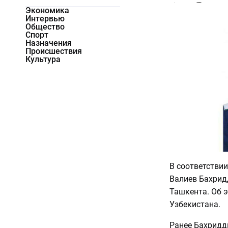
8744
0
Экономика
Интервью
Общество
Спорт
Назначения
Происшествия
Культура
В соответстви
Валиев Бахрид
Ташкента. Об 
Узбекистана.
Ранее Бахридд