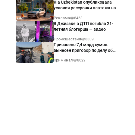
Kia Uzbekistan опубликовала
условия рассрочки платежа на
Kia Sonet со ставкой от 0%
Реклама
8463
годовых
В Джизаке в ДТП погибла 21-
летняя блогерша — видео
Происшествия
8309
Присвоено 7,4 млрд сумов:
вынесен приговор по делу об
обрушении путепровода в
Криминал
8029
Ташкенте