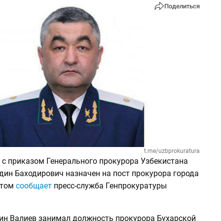
Поделиться
t.me/uzbprokuratura
и с приказом Генерального прокурора Узбекистана
дин Баходирович назначен на пост прокурора города
этом
сообщает
пресс-служба Генпрокуратуры
ин Валиев занимал должность прокурора Бухарской