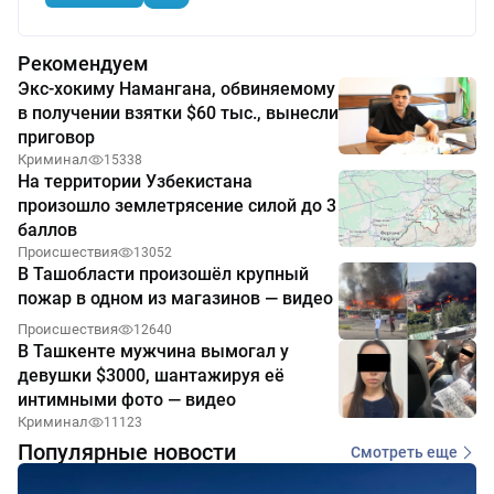
Рекомендуем
Экс-хокиму Намангана, обвиняемому
в получении взятки $60 тыс., вынесли
приговор
Криминал
15338
На территории Узбекистана
произошло землетрясение силой до 3
баллов
Происшествия
13052
В Ташобласти произошёл крупный
пожар в одном из магазинов — видео
Происшествия
12640
В Ташкенте мужчина вымогал у
девушки $3000, шантажируя её
интимными фото — видео
Криминал
11123
Популярные новости
Смотреть еще