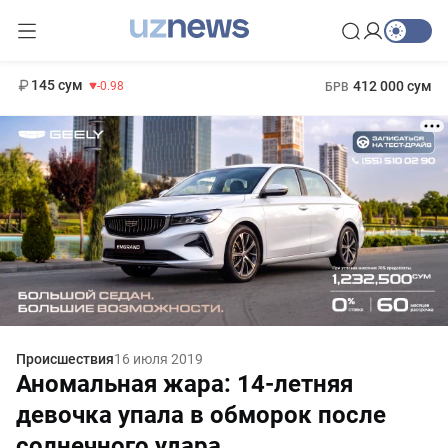
11 952 сум
36.46
13 780 сум
1 271 000 сум
30.12
МРОТ
145 сум
412 000 сум
-0.98
БРВ
Происшествия
16 июля 2019
Аномальная жара: 14-летняя
девочка упала в обморок после
солнечного удара