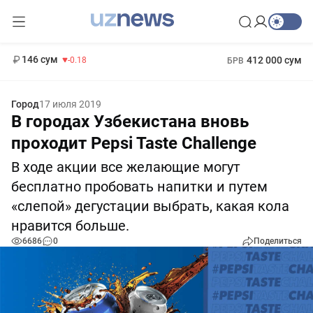
11 916 сум
28.92
13 749 сум
1 271 000 сум
32.19
МРОТ
146 сум
412 000 сум
-0.18
БРВ
Город
17 июля 2019
В городах Узбекистана вновь
проходит Pepsi Taste Challenge
В ходе акции все желающие могут
бесплатно пробовать напитки и путем
«слепой» дегустации выбрать, какая кола
нравится больше.
6686
0
Поделиться