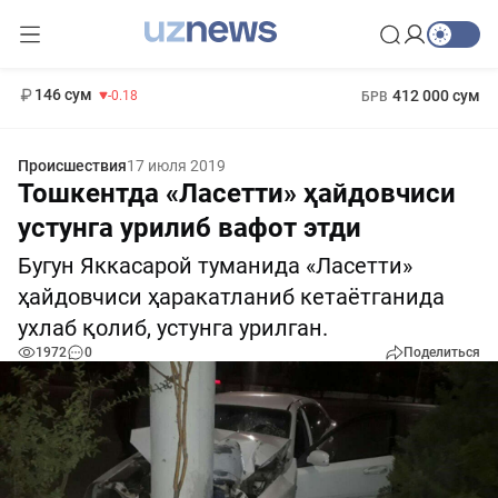
11 916 сум
28.92
13 749 сум
1 271 000 сум
32.19
МРОТ
146 сум
412 000 сум
-0.18
БРВ
Происшествия
17 июля 2019
Тошкентда «Ласетти» ҳайдовчиси
устунга урилиб вафот этди
Бугун Яккасарой туманида «Ласетти»
ҳайдовчиси ҳаракатланиб кетаётганида
ухлаб қолиб, устунга урилган.
1972
0
Поделиться