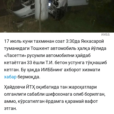
ИИББ
17 июль куни тахминан соат 3:30да Яккасарой
туманидаги Тошкент автомобиль ҳалқа йўлида
«Ласетти» русумли автомобилни ҳайдаб
кетаётган 33 ёшли Т.И. бетон устунга тўқнашиб
кетган. Бу ҳақда ИИББнинг ахборот хизмати
хабар
бермоқда.
Ҳайдовчи ЙТҲ оқибатида тан жароҳатлари
олганлиги сабабли шифохонага олиб борилган,
аммо, кўрсатилган ёрдамга қарамай вафот
этган.