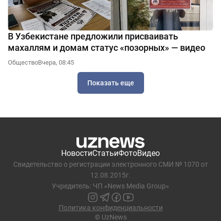
В Узбекистане предложили присваивать
махаллям и домам статус «позорных» — видео
Общество
Вчера, 08:45
Показать еще
Новости
Статьи
Фото
Видео
Свидетельство о регистрации электронного СМИ № 1070 от
12.08.2015г.
Учредитель: ЧП «News Media Group»
Политика конфиденциальности
© UzNews