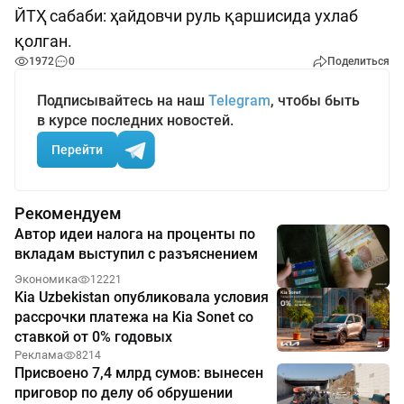
ЙТҲ сабаби: ҳайдовчи руль қаршисида ухлаб
қолган.
1972
0
Поделиться
Подписывайтесь на наш
Telegram
, чтобы быть
в курсе последних новостей.
Перейти
Рекомендуем
Автор идеи налога на проценты по
вкладам выступил с разъяснением
Экономика
12221
Kia Uzbekistan опубликовала условия
рассрочки платежа на Kia Sonet со
ставкой от 0% годовых
Реклама
8214
Присвоено 7,4 млрд сумов: вынесен
приговор по делу об обрушении