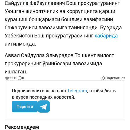
Сайдулла Файзуллаевич Бош прокуратуранинг
Уюшган жиноятчилик ва коррупцияга қарши
курашиш бошқармаси бошлиғи вазифасини
бажарувчиси лавозимига тайинланди. Бу ҳақда
Ўзбекистон Бош прокуратурасининг
хабарида
айтилмоқда.
Аввал Сайдулла Элмурадов Тошкент вилоят
прокурорининг ўринбосари лавозимида
ишлаган.
2210
0
Поделиться
Подписывайтесь на наш
Telegram
, чтобы быть
в курсе последних новостей.
Перейти
Рекомендуем