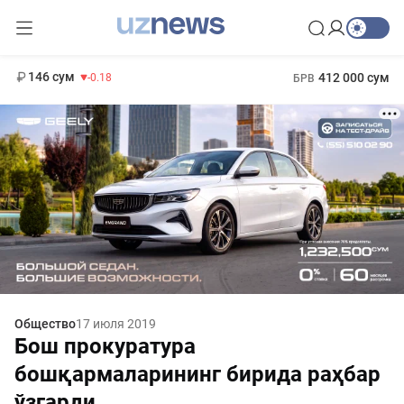
11 916 сум
28.92
13 749 сум
1 271 000 сум
32.19
МРОТ
146 сум
412 000 сум
-0.18
БРВ
Общество
17 июля 2019
Бош прокуратура
бошқармаларининг бирида раҳбар
ўзгарди