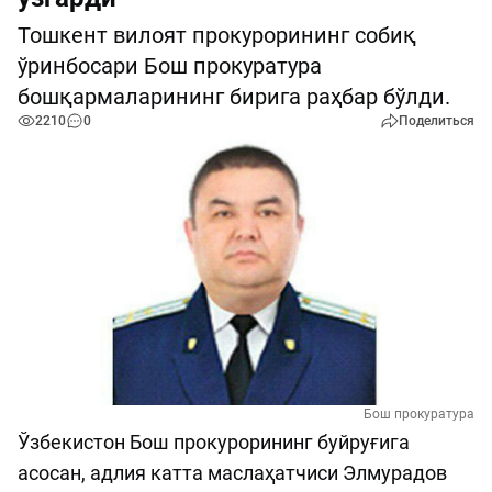
Тошкент вилоят прокурорининг собиқ
ўринбосари Бош прокуратура
бошқармаларининг бирига раҳбар бўлди.
2210
0
Поделиться
Бош прокуратура
Ўзбекистон Бош прокурорининг буйруғига
асосан, адлия катта маслаҳатчиси Элмурадов