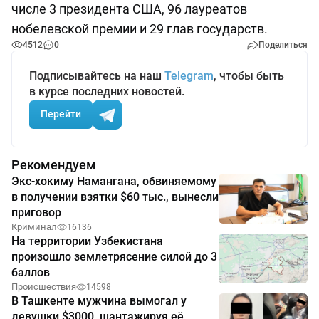
числе 3 президента США, 96 лауреатов
нобелевской премии и 29 глав государств.
4512
0
Поделиться
Подписывайтесь на наш
Telegram
, чтобы быть
в курсе последних новостей.
Перейти
Рекомендуем
Экс-хокиму Намангана, обвиняемому
в получении взятки $60 тыс., вынесли
приговор
Криминал
16136
На территории Узбекистана
произошло землетрясение силой до 3
баллов
Происшествия
14598
В Ташкенте мужчина вымогал у
девушки $3000, шантажируя её