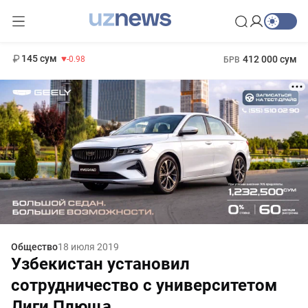
11 952 сум
36.46
13 780 сум
1 271 000 сум
30.12
МРОТ
145 сум
412 000 сум
-0.98
БРВ
Общество
18 июля 2019
Узбекистан установил
сотрудничество с университетом
Лиги Плюща