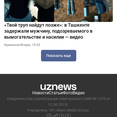
«Твой труп найдут позже»: в Ташкенте
задержали мужчину, подозреваемого в
вымогательстве и насилии — видео
Криминал
Вчера, 19:33
Показать еще
Новости
Статьи
Фото
Видео
Свидетельство о регистрации электронного СМИ № 1070 от
12.08.2015г.
Учредитель: ЧП «News Media Group»