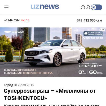
11 916 сум
28.92
13 749 сум
1 271 000 сум
32.19
МРОТ
146 сум
412 000 сум
-0.18
БРВ
Город
18 июля 2019
Суперрозыгрыш – «Миллионы от
TOSHKENTDEU»