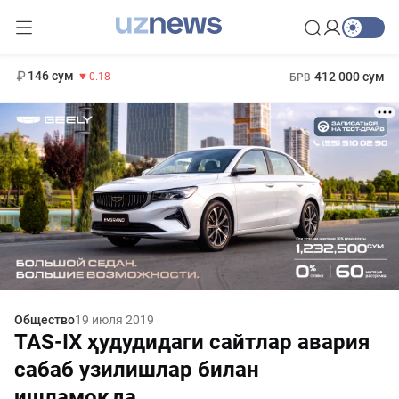
11 916 сум
28.92
13 749 сум
1 271 000 сум
32.19
МРОТ
146 сум
412 000 сум
-0.18
БРВ
Общество
19 июля 2019
TAS-IX ҳудудидаги сайтлар авария
сабаб узилишлар билан
ишламоқда