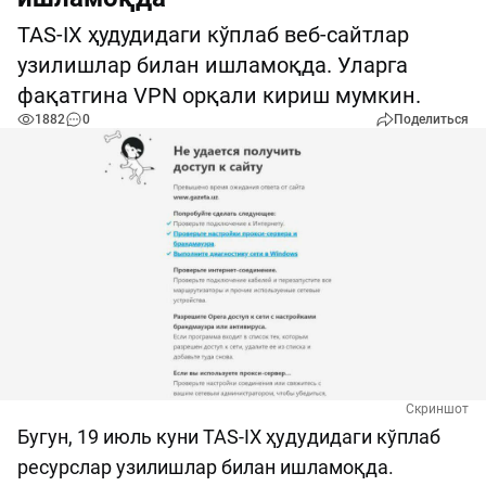
TAS-IX ҳудудидаги кўплаб веб-сайтлар
узилишлар билан ишламоқда. Уларга
фақатгина VPN орқали кириш мумкин.
1882
0
Поделиться
Скриншот
Бугун, 19 июль куни TAS-IX ҳудудидаги кўплаб
ресурслар узилишлар билан ишламоқда.