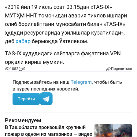
«2019 йил 19 июль соат 03:15дан «TAS-IX»
МУТҲМ ННТ томонидан авария тиклов ишлари
олиб борилаётгани муносабати билан «TAS-IX»
ҳудуди ресурсларида узилишлар кузатилади», -
деб
хабар
бермоқда Ўзтелеком.
TAS-IX ҳудудидаги сайтларга фақатгина VPN
орқали кириш мумкин.
1882
0
Поделиться
Подписывайтесь на наш
Telegram
, чтобы быть
в курсе последних новостей.
Перейти
Рекомендуем
В Ташобласти произошёл крупный
пожар в одном из магазинов — видео