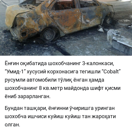
Ёнғин оқибатида шохобчанинг 3-калонкаси,
“Умид-1” хусусий корхонасига тегишли “Cobalt”
русумли автомобили тўлиқ ёнган ҳамда
шохобчанинг 8 кв.метр майдонда шифт қисми
ёниб зарарланган.
Бундан ташқари, ёнғинни ўчиришга уринган
шохобча ишчиси куйиш куйиш тан жароҳати
олган.