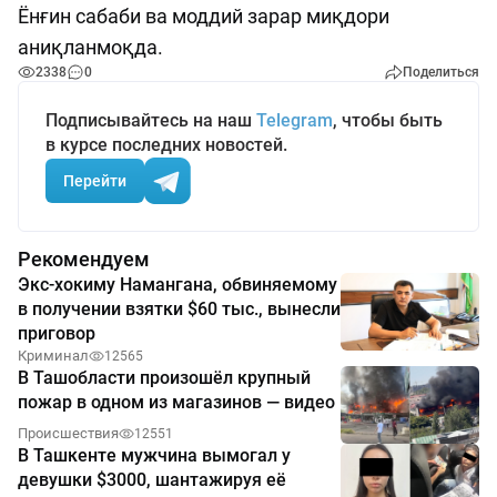
Ёнғин сабаби ва моддий зарар миқдори
аниқланмоқда.
2338
0
Поделиться
Подписывайтесь на наш
Telegram
, чтобы быть
в курсе последних новостей.
Перейти
Рекомендуем
Экс-хокиму Намангана, обвиняемому
в получении взятки $60 тыс., вынесли
приговор
Криминал
12565
В Ташобласти произошёл крупный
пожар в одном из магазинов — видео
Происшествия
12551
В Ташкенте мужчина вымогал у
девушки $3000, шантажируя её