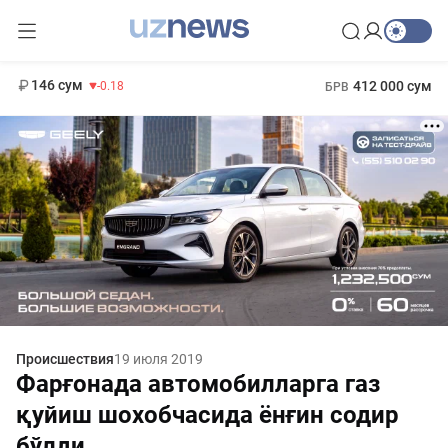
11 916 сум
28.92
13 749 сум
1 271 000 сум
32.19
МРОТ
146 сум
412 000 сум
-0.18
БРВ
Происшествия
19 июля 2019
Фарғонада автомобилларга газ
қуйиш шохобчасида ёнғин содир
бўлди