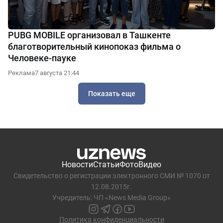
PUBG MOBILE организовал в Ташкенте
благотворительный кинопоказ фильма о
Человеке-пауке
Реклама
7 августа 21:44
Показать еще
Новости
Статьи
Фото
Видео
Свидетельство о регистрации электронного СМИ № 1070 от
12.08.2015г.
Учредитель: ЧП «News Media Group»
Политика конфиденциальности