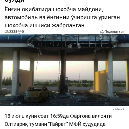
Ёнғин оқибатида шохобча майдони,
автомобиль ва ёнғинни ўчиришга уринган
шохобча ишчиси жабрланган.
2338
0
Поделиться
dyxx.uz
18 июль куни соат 16:59да Фарғона вилояти
Олтиариқ тумани “Ғайрат” МФЙ ҳудудида