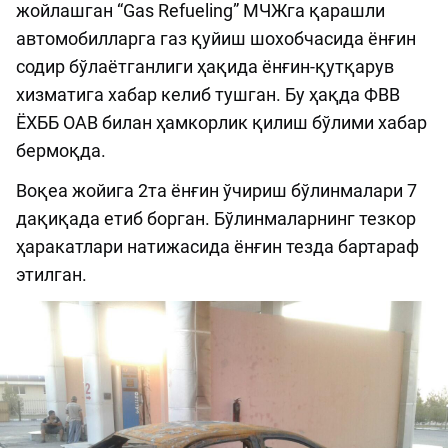
жойлашган “Gas Refueling” МЧЖга қарашли
автомобилларга газ қуйиш шохобчасида ёнғин
содир бўлаётганлиги ҳақида ёнғин-қутқарув
хизматига хабар келиб тушган. Бу ҳақда ФВВ
ЁХББ ОАВ билан ҳамкорлик қилиш бўлими хабар
бермоқда.
Воқеа жойига 2та ёнғин ўчириш бўлинмалари 7
дақиқада етиб борган. Бўлинмаларнинг тезкор
ҳаракатлари натижасида ёнғин тезда бартараф
этилган.